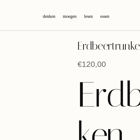
denken
moegen
lesen
essen
Erdbeertrunk
€
120,00
Erdb
ken