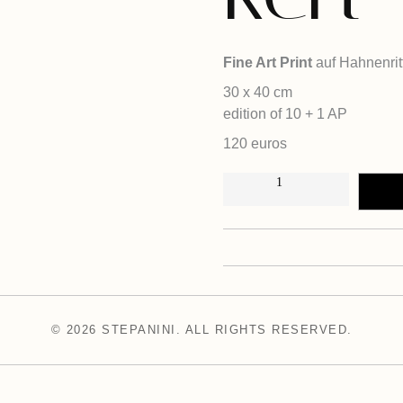
Fine Art Print
auf Hahnenrit
30 x 40 cm
edition of 10 + 1 AP
120 euros
E
R
IN 
D
B
E
E
R
T
R
U
N
K
E
N
M
© 2026 STEPANINI. ALL RIGHTS RESERVED.
E
N
G
E