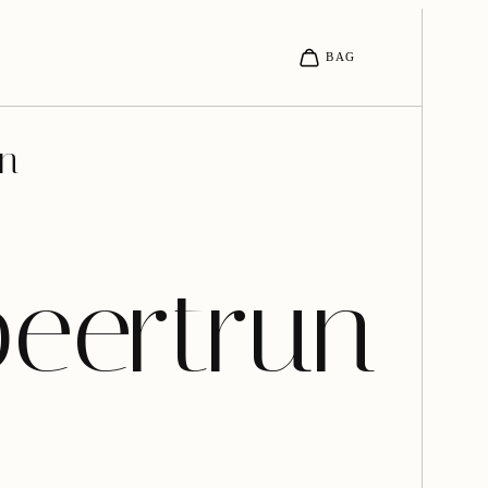
en
eertrun