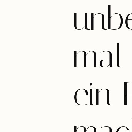
unb
mal
ein 