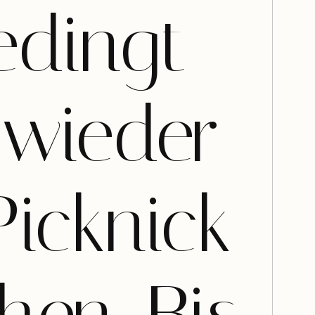
edingt
 wieder
Picknick