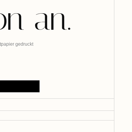
n an.
tpapier gedruckt
DEN WARENKORB