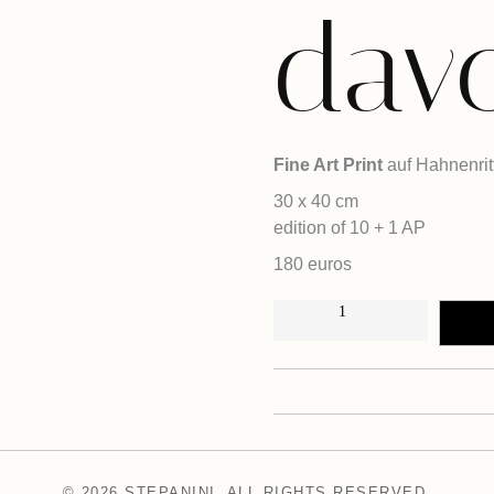
davo
Fine Art Print
auf Hahnenrit
30 x 40 cm
edition of 10 + 1 AP
180 euros
W
I
IN 
R
M
Ü
S
S
E
N
U
N
B
E
D
I
© 2026 STEPANINI. ALL RIGHTS RESERVED.