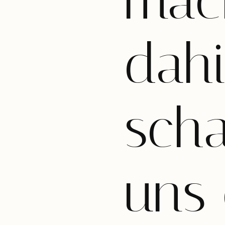
mach
dah
sch
uns 