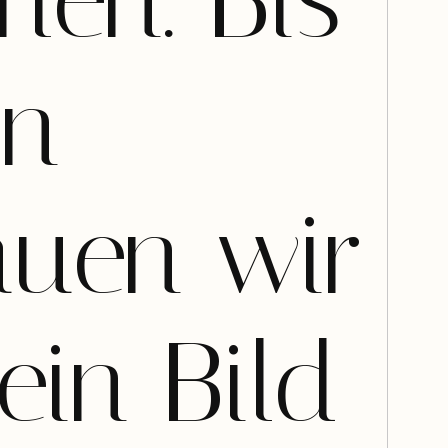
en. Bis
in
auen wir
ein Bild