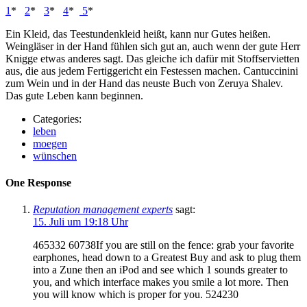
1
*
2
*
3
*
4
*
5
*
Ein Kleid, das Teestundenkleid heißt, kann nur Gutes heißen.
Weingläser in der Hand fühlen sich gut an, auch wenn der gute Herr
Knigge etwas anderes sagt. Das gleiche ich dafür mit Stoffservietten
aus, die aus jedem Fertiggericht ein Festessen machen. Cantuccinini
zum Wein und in der Hand das neuste Buch von Zeruya Shalev.
Das gute Leben kann beginnen.
Categories:
leben
moegen
wünschen
One Response
Reputation management experts
sagt:
15. Juli um 19:18 Uhr
465332 60738If you are still on the fence: grab your favorite
earphones, head down to a Greatest Buy and ask to plug them
into a Zune then an iPod and see which 1 sounds greater to
you, and which interface makes you smile a lot more. Then
you will know which is proper for you. 524230