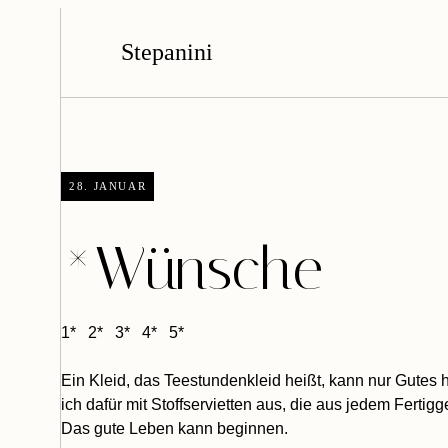
Stepanini
28. JANUAR
*Wünsche
1
*
2
*
3
*
4
*
5
*
Ein Kleid, das Teestundenkleid heißt, kann nur Gutes 
ich dafür mit Stoffservietten aus, die aus jedem Fert
Das gute Leben kann beginnen.