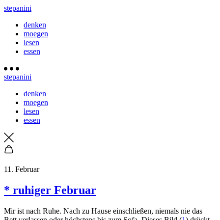
stepanini
denken
moegen
lesen
essen
stepanini
denken
moegen
lesen
essen
11. Februar
* ruhiger Februar
Mir ist nach Ruhe. Nach zu Hause einschließen, niemals nie das
Bett verlassen oder höchstens bis zum Sofa. Dieses Bild (
1
) drückt