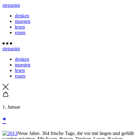
stepanini
denken
moegen
lesen
essen
stepanini
denken
moegen
lesen
essen
1. Januar
*
Neue Jahre. 364 frische Tage, die vor mir liegen und gefüllt
werden möchten. Mit Essen, Reisen, Denken, Lesen, Backen,