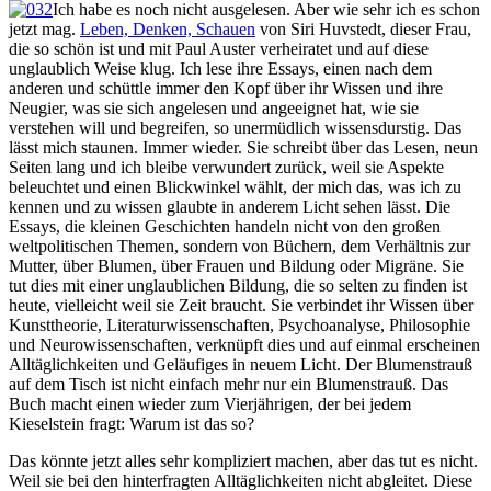
Ich habe es noch nicht ausgelesen. Aber wie sehr ich es schon
jetzt mag.
Leben, Denken, Schauen
von Siri Huvstedt, dieser Frau,
die so schön ist und mit Paul Auster verheiratet und auf diese
unglaublich Weise klug. Ich lese ihre Essays, einen nach dem
anderen und schüttle immer den Kopf über ihr Wissen und ihre
Neugier, was sie sich angelesen und angeeignet hat, wie sie
verstehen will und begreifen, so unermüdlich wissensdurstig. Das
lässt mich staunen. Immer wieder. Sie schreibt über das Lesen, neun
Seiten lang und ich bleibe verwundert zurück, weil sie Aspekte
beleuchtet und einen Blickwinkel wählt, der mich das, was ich zu
kennen und zu wissen glaubte in anderem Licht sehen lässt. Die
Essays, die kleinen Geschichten handeln nicht von den großen
weltpolitischen Themen, sondern von Büchern, dem Verhältnis zur
Mutter, über Blumen, über Frauen und Bildung oder Migräne. Sie
tut dies mit einer unglaublichen Bildung, die so selten zu finden ist
heute, vielleicht weil sie Zeit braucht. Sie verbindet ihr Wissen über
Kunsttheorie, Literaturwissenschaften, Psychoanalyse, Philosophie
und Neurowissenschaften, verknüpft dies und auf einmal erscheinen
Alltäglichkeiten und Geläufiges in neuem Licht. Der Blumenstrauß
auf dem Tisch ist nicht einfach mehr nur ein Blumenstrauß. Das
Buch macht einen wieder zum Vierjährigen, der bei jedem
Kieselstein fragt: Warum ist das so?
Das könnte jetzt alles sehr kompliziert machen, aber das tut es nicht.
Weil sie bei den hinterfragten Alltäglichkeiten nicht abgleitet. Diese