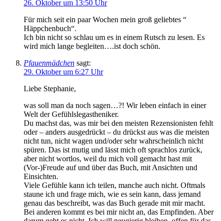
26. Oktober um 13:50 Uhr
Für mich seit ein paar Wochen mein groß geliebtes “
Häppchenbuch“.
Ich bin nicht so schlau um es in einem Rutsch zu lesen. Es
wird mich lange begleiten….ist doch schön.
Pfauenmädchen
sagt:
29. Oktober um 6:27 Uhr
Liebe Stephanie,
was soll man da noch sagen…?! Wir leben einfach in einer
Welt der Gefühlslegastheniker.
Du machst das, was mir bei den meisten Rezensionisten fehlt
oder – anders ausgedrückt – du drückst aus was die meisten
nicht tun, nicht wagen und/oder sehr wahrscheinlich nicht
spüren. Das ist mutig und lässt mich oft sprachlos zurück,
aber nicht wortlos, weil du mich voll gemacht hast mit
(Vor-)Freude auf und über das Buch, mit Ansichten und
Einsichten.
Viele Gefühle kann ich teilen, manche auch nicht. Oftmals
staune ich und frage mich, wie es sein kann, dass jemand
genau das beschreibt, was das Buch gerade mit mir macht.
Bei anderen kommt es bei mir nicht an, das Empfinden. Aber
darum geht es nicht. Ich will neugierig bleiben, offen für das