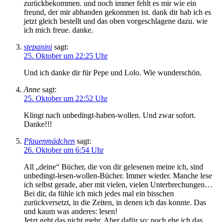
zurückbekommen. und noch immer fehlt es mir wie ein
freund, der mir abhanden gekommen ist. dank dir hab ich es
jetzt gleich bestellt und das oben vorgeschlagene dazu. wie
ich mich freue. danke.
stepanini
sagt:
25. Oktober um 22:25 Uhr
Und ich danke dir für Pepe und Lolo. Wie wunderschön.
Anne
sagt:
25. Oktober um 22:52 Uhr
Klingt nach unbedingt-haben-wollen. Und zwar sofort.
Danke!!!
Pfauenmädchen
sagt:
26. Oktober um 6:54 Uhr
All „deine“ Bücher, die von dir gelesenen meine ich, sind
unbedingt-lesen-wollen-Bücher. Immer wieder. Manche lese
ich selbst gerade, aber mit vielen, vielen Unterbrechungen…
Bei dir, da fühle ich mich jedes mal ein bisschen
zurückversetzt, in die Zeiten, in denen ich das konnte. Das
und kaum was anderes: lesen!
Jetzt geht das nicht mehr. Aber dafür so: noch ehe ich das