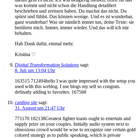
was kommt und nicht schon die Handlung detailliert
beschrieben und zerissen haben. Du machst das nicht. Du
spürst und fühlst. Das können wenige. Und es ist wunderbar,
ganz wunderbar! Was sie nämlich immer tun, deine Texte: sie
berühren mich. Immer, immer wieder. Und das will ich mir
behalten.
Hab Dank dafür, einmal mehr.
Kristina ♡
Digital Transformation Solutions
sagt:
8. Juli um 13:04 Uhr
163515 712494hello I was quite impressed with the setup you
used with this weblog. I use blogs my self so congrats.
definatly adding to favorites. 167568
carding site
sagt:
31. August um 21:47 Uhr
771170 182138Greatest fighter toasts ought to entertain and
supply prize on your couples. Initially audio system next to
obnoxious crowd would be wise to recognize one certain gold
colored strategy as to public speaking, which is private