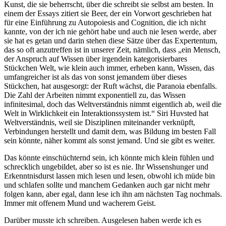
Kunst, die sie beherrscht, über die schreibt sie selbst am besten. In
einem der Essays zitiert sie Beer, der ein Vorwort geschrieben hat
für eine Einführung zu Autopoiesis and Cognition, die ich nicht
kannte, von der ich nie gehört habe und auch nie lesen werde, aber
sie hat es getan und darin stehen diese Sätze über das Expertentum,
das so oft anzutreffen ist in unserer Zeit, nämlich, dass „ein Mensch,
der Anspruch auf Wissen über irgendein kategorisierbares
Stückchen Welt, wie klein auch immer, erheben kann, Wissen, das
umfangreicher ist als das von sonst jemandem über dieses
Stückchen, hat ausgesorgt: der Ruft wächst, die Paranoia ebenfalls.
Die Zahl der Arbeiten nimmt exponentiell zu, das Wissen
infinitesimal, doch das Weltverständnis nimmt eigentlich ab, weil die
Welt in Wirklichkeit ein Interaktionssystem ist.“ Siri Huvsted hat
Weltverständnis, weil sie Disziplinen miteinander verknüpft,
Verbindungen herstellt und damit dem, was Bildung im besten Fall
sein könnte, näher kommt als sonst jemand. Und sie gibt es weiter.
Das könnte einschüchternd sein, ich könnte mich klein fühlen und
schrecklich ungebildet, aber so ist es nie. Ihr Wissenshunger und
Erkenntnisdurst lassen mich lesen und lesen, obwohl ich müde bin
und schlafen sollte und manchem Gedanken auch gar nicht mehr
folgen kann, aber egal, dann lese ich ihn am nächsten Tag nochmals.
Immer mit offenem Mund und wacherem Geist.
Darüber musste ich schreiben. Ausgelesen haben werde ich es