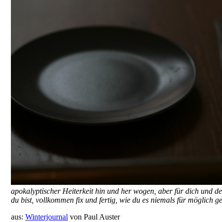
apokalyptischer Heiterkeit hin und her wogen, aber für dich und dei
du bist, vollkommen fix und fertig, wie du es niemals für möglich g
aus:
Winterjournal
von Paul Auster