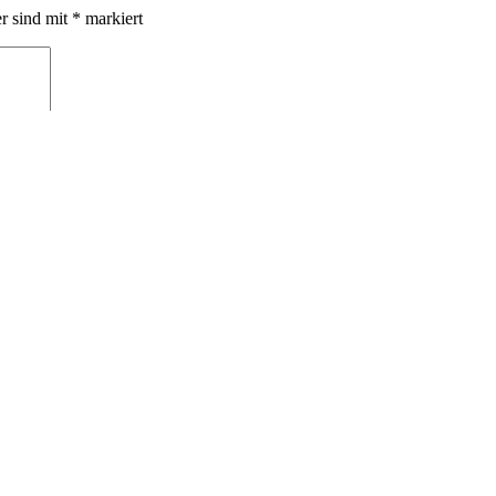
er sind mit
*
markiert
e, wie deine Kommentardaten verarbeitet werden.