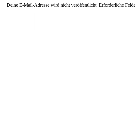
Deine E-Mail-Adresse wird nicht veröffentlicht.
Erforderliche Feld
Kommentar
*
Name
E-Mail-Adresse
Website
Diese Website verwendet Akismet, um Spam zu reduzieren.
Erfahr
© 2026 stepanini. All rights reserved.