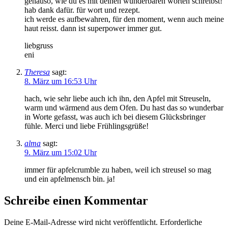
genauso, wie du es mit deinen wunderbaren worten schreibst!
hab dank dafür. für wort und rezept.
ich werde es aufbewahren, für den moment, wenn auch meine
haut reisst. dann ist superpower immer gut.
liebgruss
eni
Theresa
sagt:
8. März um 16:53 Uhr
hach, wie sehr liebe auch ich ihn, den Apfel mit Streuseln,
warm und wärmend aus dem Ofen. Du hast das so wunderbar
in Worte gefasst, was auch ich bei diesem Glücksbringer
fühle. Merci und liebe Frühlingsgrüße!
alma
sagt:
9. März um 15:02 Uhr
immer für apfelcrumble zu haben, weil ich streusel so mag
und ein apfelmensch bin. ja!
Schreibe einen Kommentar
Deine E-Mail-Adresse wird nicht veröffentlicht.
Erforderliche