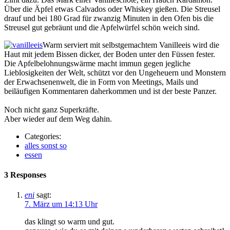
Über die Äpfel etwas Calvados oder Whiskey gießen. Die Streusel
drauf und bei 180 Grad für zwanzig Minuten in den Ofen bis die
Streusel gut gebräunt und die Apfelwürfel schön weich sind.
Warm serviert mit selbstgemachtem Vanilleeis wird die
Haut mit jedem Bissen dicker, der Boden unter den Füssen fester.
Die Apfelbelohnungswärme macht immun gegen jegliche
Lieblosigkeiten der Welt, schützt vor den Ungeheuern und Monstern
der Erwachsenenwelt, die in Form von Meetings, Mails und
beiläufigen Kommentaren daherkommen und ist der beste Panzer.
Noch nicht ganz Superkräfte.
Aber wieder auf dem Weg dahin.
Categories:
alles sonst so
essen
3 Responses
eni
sagt:
7. März um 14:13 Uhr
das klingt so warm und gut.