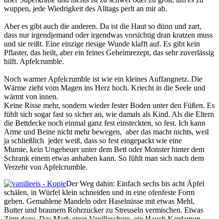
wuppen, jede Wiedrigkeit des Alltags perlt an mir ab.
Aber es gibt auch die anderen. Da ist die Haut so dünn und zart,
dass nur irgendjemand oder irgendwas vorsichtig dran kratzen muss
und sie reißt. Eine einzige riesige Wunde klafft auf. Es gibt kein
Pflaster, das heilt, aber ein feines Geheimrezept, das sehr zuverlässig
hilft. Apfelcrumble.
Noch warmer Apfelcrumble ist wie ein kleines Auffangnetz. Die
Wärme zieht vom Magen ins Herz hoch. Kriecht in die Seele und
wärmt von innen.
Keine Risse mehr, sondern wieder fester Boden unter den Füßen. Es
fühlt sich sogar fast so sicher an, wie damals als Kind. Als die Eltern
die Bettdecke noch einmal ganz fest einsteckten, so fest. Ich kann
Arme und Beine nicht mehr bewegen, aber das macht nichts, weil
ja schließlich jeder weiß, dass so fest eingepackt wie eine
Mumie, kein Ungeheuer unter dem Bett oder Monster hinter dem
Schrank einem etwas anhaben kann. So fühlt man sich nach dem
Verzehr von Apfelcrumble.
Der Weg dahin: Einfach sechs bis acht Äpfel
schälen, in Würfel klein schneiden und in eine ofenfeste Form
geben. Gemahlene Mandeln oder Haselnüsse mit etwas Mehl,
Butter und braunem Rohrzucker zu Streuseln vermischen. Etwas
Zimt dazu. Das Mark einer Vanilleschote, ein Hauch Kardamon.