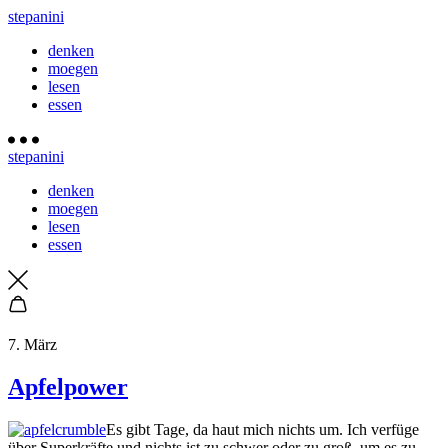
stepanini
denken
moegen
lesen
essen
stepanini
denken
moegen
lesen
essen
7. März
Apfelpower
Es gibt Tage, da haut mich nichts um. Ich verfüge
über Superkräfte und nichts ist zu schwer oder zu groß, um es zu