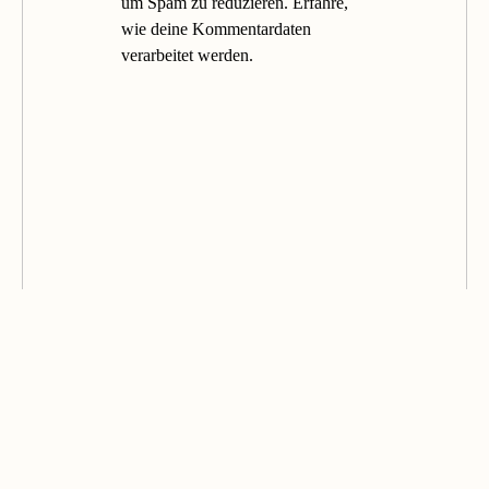
um Spam zu reduzieren.
Erfahre,
wie deine Kommentardaten
verarbeitet werden.
© 2026 STEPANINI. ALL RIGHTS RESERVED.