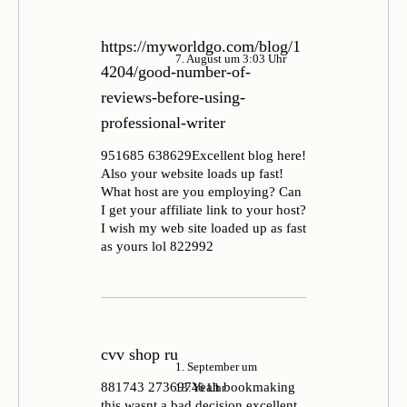
https://myworldgo.com/blog/1
7. August um 3:03 Uhr
4204/good-number-of-
reviews-before-using-
professional-writer
951685 638629Excellent blog here!
Also your website loads up fast!
What host are you employing? Can
I get your affiliate link to your host?
I wish my web site loaded up as fast
as yours lol 822992
cvv shop ru
1. September um
881743 273697Yeah bookmaking
13:46 Uhr
this wasnt a bad decision excellent