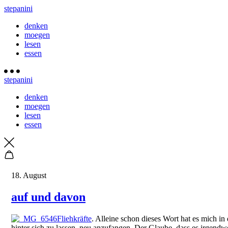
stepanini
denken
moegen
lesen
essen
stepanini
denken
moegen
lesen
essen
18. August
auf und davon
Fliehkräfte
.
Alleine schon dieses Wort hat es mich in
hinter sich zu lassen, neu anzufangen. Der Glaube, dass es irgend