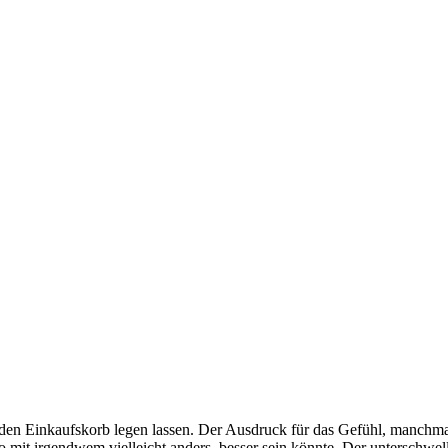
 den Einkaufskorb legen lassen. Der Ausdruck für das Gefühl, manchma
wo mit irgendwem vielleicht anders, besser sein könnte. Der unterschw