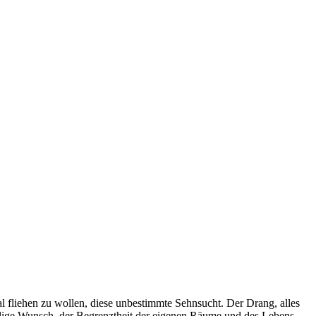
l fliehen zu wollen, diese unbestimmte Sehnsucht. Der Drang, alles
ellige Wunsch, der Begrenztheit der eigenen Räume und des Lebens