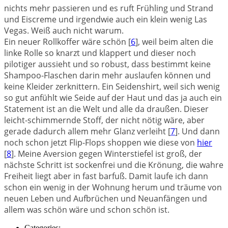
nichts mehr passieren und es ruft Frühling und Strand
und Eiscreme und irgendwie auch ein klein wenig Las
Vegas. Weiß auch nicht warum.
Ein neuer Rollkoffer wäre schön [
6
], weil beim alten die
linke Rolle so knarzt und klappert und dieser noch
pilotiger aussieht und so robust, dass bestimmt keine
Shampoo-Flaschen darin mehr auslaufen können und
keine Kleider zerknittern. Ein Seidenshirt, weil sich wenig
so gut anfühlt wie Seide auf der Haut und das ja auch ein
Statement ist an die Welt und alle da draußen. Dieser
leicht-schimmernde Stoff, der nicht nötig wäre, aber
gerade dadurch allem mehr Glanz verleiht [
7
]. Und dann
noch schon jetzt Flip-Flops shoppen wie diese von
hier
[
8
]. Meine Aversion gegen Winterstiefel ist groß, der
nächste Schritt ist sockenfrei und die Krönung, die wahre
Freiheit liegt aber in fast barfuß. Damit laufe ich dann
schon ein wenig in der Wohnung herum und träume von
neuen Leben und Aufbrüchen und Neuanfängen und
allem was schön wäre und schon schön ist.
Categories: