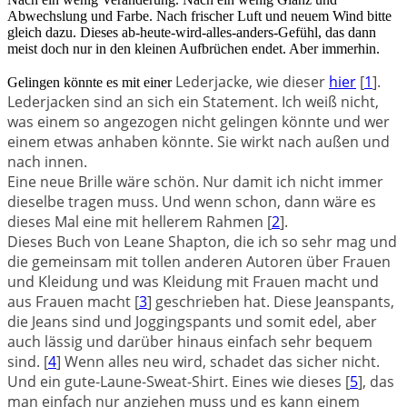
Abwechslung und Farbe. Nach frischer Luft und neuem Wind bitte
gleich dazu. Dieses ab-heute-wird-alles-anders-Gefühl, das dann
meist doch nur in den kleinen Aufbrüchen endet. Aber immerhin.
Lederjacke, wie dieser
hier
[
1
].
Gelingen könnte es mit einer
Lederjacken sind an sich ein Statement. Ich weiß nicht,
was einem so angezogen nicht gelingen könnte und wer
einem etwas anhaben könnte. Sie wirkt nach außen und
nach innen.
Eine neue Brille wäre schön. Nur damit ich nicht immer
dieselbe tragen muss. Und wenn schon, dann wäre es
dieses Mal eine mit hellerem Rahmen [
2
].
Dieses Buch von Leane Shapton, die ich so sehr mag und
die gemeinsam mit tollen anderen Autoren über Frauen
und Kleidung und was Kleidung mit Frauen macht und
aus Frauen macht [
3
] geschrieben hat. Diese Jeanspants,
die Jeans sind und Joggingspants und somit edel, aber
auch lässig und darüber hinaus einfach sehr bequem
sind. [
4
] Wenn alles neu wird, schadet das sicher nicht.
Und ein gute-Laune-Sweat-Shirt. Eines wie dieses [
5
], das
man einfach nur anziehen muss und es kann einem