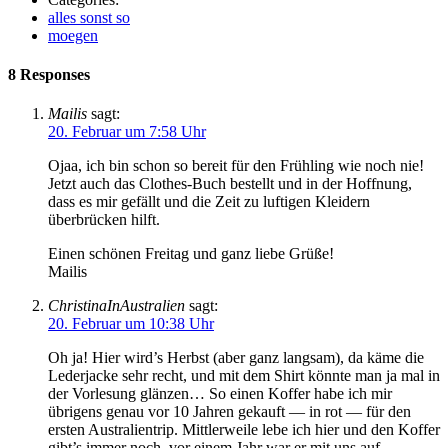
alles sonst so
moegen
8 Responses
Mailis
sagt:
20. Februar um 7:58 Uhr
Ojaa, ich bin schon so bereit für den Frühling wie noch nie!
Jetzt auch das Clothes-Buch bestellt und in der Hoffnung,
dass es mir gefällt und die Zeit zu luftigen Kleidern
überbrücken hilft.
Einen schönen Freitag und ganz liebe Grüße!
Mailis
ChristinaInAustralien
sagt:
20. Februar um 10:38 Uhr
Oh ja! Hier wird’s Herbst (aber ganz langsam), da käme die
Lederjacke sehr recht, und mit dem Shirt könnte man ja mal in
der Vorlesung glänzen… So einen Koffer habe ich mir
übrigens genau vor 10 Jahren gekauft — in rot — für den
ersten Australientrip. Mittlerweile lebe ich hier und den Koffer
gibt’s immer noch, vor einem Jahr war er mit uns auf