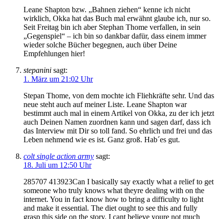
Leane Shapton bzw. „Bahnen ziehen“ kenne ich nicht
wirklich, Okka hat das Buch mal erwähnt glaube ich, nur so.
Seit Freitag bin ich aber Stephan Thome verfallen, in sein
„Gegenspiel“ – ich bin so dankbar dafür, dass einem immer
wieder solche Bücher begegnen, auch über Deine
Empfehlungen hier!
stepanini
sagt:
1. März um 21:02 Uhr
Stepan Thome, von dem mochte ich Fliehkräfte sehr. Und das
neue steht auch auf meiner Liste. Leane Shapton war
bestimmt auch mal in einem Artikel von Okka, zu der ich jetzt
auch Deinen Namen zuordnen kann und sagen darf, dass ich
das Interview mit Dir so toll fand. So ehrlich und frei und das
Leben nehmend wie es ist. Ganz groß. Hab´es gut.
colt single action army
sagt:
18. Juli um 12:50 Uhr
285707 413923Can I basically say exactly what a relief to get
someone who truly knows what theyre dealing with on the
internet. You in fact know how to bring a difficulty to light
and make it essential. The diet ought to see this and fully
grasp this side on the story. I cant believe youre not much