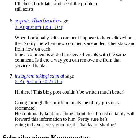
I’ll check back later and see if the problem
still exists.
หลุดสาวไทยโดนเย็ด
sagt:
2. August um 12:31 Uhr
When I originally left a comment I appear to have clicked on
the -Notify me when new comments are added- checkbox and
from now on each
time a comment is added I receive 4 emails with the same
comment. Is there a way you can remove me from that
service? Thanks!
instagram takipçi satın al
sagt:
6. August um 20:25 Uhr
Hi there! This blog post couldn’t be written much better!
Going through this article reminds me of my previous
roommate!
He continually kept preaching about this. I most certainly will
forward this information to him. Pretty sure he’s
going to have a very good read. Thanks for sharing!
Schreibe einen Kommentar