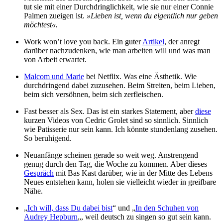
tut sie mit einer Durchdringlichkeit, wie sie nur einer Connie
Palmen zueigen ist.
»Lieben ist, wenn du eigentlich nur geben
möchtest«.
Work won’t love you back. Ein guter
Artikel
, der anregt
darüber nachzudenken, wie man arbeiten will und was man
von Arbeit erwartet.
Malcom und Marie
bei Netflix. Was eine Ästhetik. Wie
durchdringend dabei zuzusehen. Beim Streiten, beim Lieben,
beim sich versöhnen, beim sich zerfleischen.
Fast besser als Sex. Das ist ein starkes Statement, aber
diese
kurzen Videos von Cedric Grolet sind so sinnlich. Sinnlich
wie Patisserie nur sein kann. Ich könnte stundenlang zusehen.
So beruhigend.
Neuanfänge scheinen gerade so weit weg. Anstrengend
genug durch den Tag, die Woche zu kommen. Aber dieses
Gespräch
mit Bas Kast darüber, wie in der Mitte des Lebens
Neues entstehen kann, holen sie vielleicht wieder in greifbare
Nähe.
„
Ich will, dass Du dabei bist
“ und „
In den Schuhen von
Audrey Hepburn
„, weil deutsch zu singen so gut sein kann.