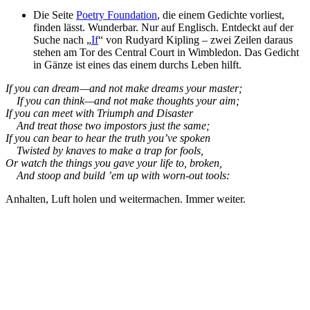
Die Seite
Poetry Foundation
, die einem Gedichte vorliest,
finden lässt. Wunderbar. Nur auf Englisch. Entdeckt auf der
Suche nach „
If
“ von Rudyard Kipling – zwei Zeilen daraus
stehen am Tor des Central Court in Wimbledon. Das Gedicht
in Gänze ist eines das einem durchs Leben hilft.
If you can dream—and not make dreams your master;
If you can think—and not make thoughts your aim;
If you can meet with Triumph and Disaster
And treat those two impostors just the same;
If you can bear to hear the truth you’ve spoken
Twisted by knaves to make a trap for fools,
Or watch the things you gave your life to, broken,
And stoop and build ’em up with worn-out tools:
Anhalten, Luft holen und weitermachen. Immer weiter.