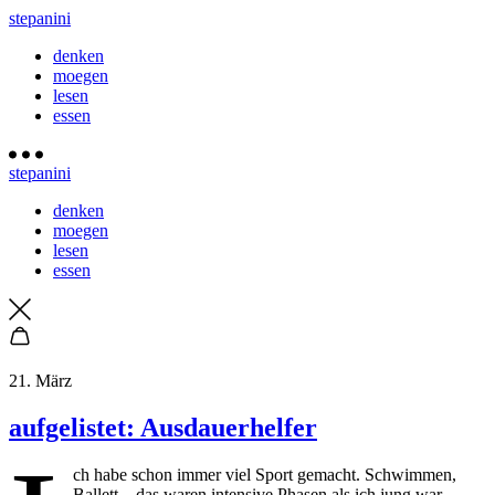
stepanini
denken
moegen
lesen
essen
stepanini
denken
moegen
lesen
essen
21. März
aufgelistet: Ausdauerhelfer
ch habe schon immer viel Sport gemacht. Schwimmen,
Ballett – das waren intensive Phasen als ich jung war.