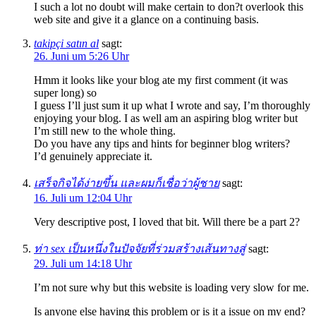
I such a lot no doubt will make certain to don?t overlook this
web site and give it a glance on a continuing basis.
takipçi satın al
sagt:
26. Juni um 5:26 Uhr
Hmm it looks like your blog ate my first comment (it was
super long) so
I guess I’ll just sum it up what I wrote and say, I’m thoroughly
enjoying your blog. I as well am an aspiring blog writer but
I’m still new to the whole thing.
Do you have any tips and hints for beginner blog writers?
I’d genuinely appreciate it.
เสร็จกิจได้ง่ายขึ้น และผมก็เชื่อว่าผู้ชาย
sagt:
16. Juli um 12:04 Uhr
Very descriptive post, I loved that bit. Will there be a part 2?
ท่า sex เป็นหนึ่งในปัจจัยที่ร่วมสร้างเส้นทางสู่
sagt:
29. Juli um 14:18 Uhr
I’m not sure why but this website is loading very slow for me.
Is anyone else having this problem or is it a issue on my end?