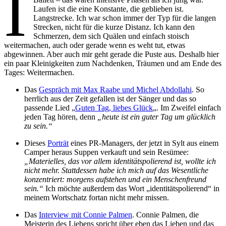
I
Laufen ist die eine Konstante, die geblieben ist.
Langstrecke. Ich war schon immer der Typ für die langen
Strecken, nicht für die kurze Distanz. Ich kann den
Schmerzen, dem sich Quälen und einfach stoisch
weitermachen, auch oder gerade wenn es weht tut, etwas
abgewinnen. Aber auch mir geht gerade die Puste aus. Deshalb hier
ein paar Kleinigkeiten zum Nachdenken, Träumen und am Ende des
Tages: Weitermachen.
Das
Gespräch mit Max Raabe und Michel Abdollahi
. So
herrlich aus der Zeit gefallen ist der Sänger und das so
passende Lied „
Guten Tag, liebes Glück
„. Im Zweifel einfach
jeden Tag hören, denn
„heute ist ein guter Tag um glücklich
zu sein.“
Dieses
Porträt
eines PR-Managers, der jetzt in Sylt aus einem
Camper heraus Suppen verkauft und sein Resümee:
„Materielles, das vor allem identitätspolierend ist, wollte ich
nicht mehr. Stattdessen habe ich mich auf das Wesentliche
konzentriert: morgens aufstehen und ein Menschenfreund
sein.“
Ich möchte außerdem das Wort „identitätspolierend“ in
meinem Wortschatz fortan nicht mehr missen.
Das
Interview mit Connie Palmen
. Connie Palmen, die
Meisterin des Liebens spricht über eben das Lieben und das