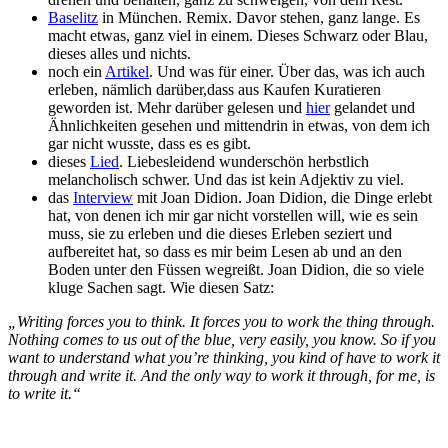
Baselitz
in München. Remix. Davor stehen, ganz lange. Es
macht etwas, ganz viel in einem. Dieses Schwarz oder Blau,
dieses alles und nichts.
noch ein
Artikel
. Und was für einer. Über das, was ich auch
erleben, nämlich darüber,dass aus Kaufen Kuratieren
geworden ist. Mehr darüber gelesen und
hier
gelandet und
Ähnlichkeiten gesehen und mittendrin in etwas, von dem ich
gar nicht wusste, dass es es gibt.
dieses
Lied
. Liebesleidend wunderschön herbstlich
melancholisch schwer. Und das ist kein Adjektiv zu viel.
das
Interview
mit Joan Didion. Joan Didion, die Dinge erlebt
hat, von denen ich mir gar nicht vorstellen will, wie es sein
muss, sie zu erleben und die dieses Erleben seziert und
aufbereitet hat, so dass es mir beim Lesen ab und an den
Boden unter den Füssen wegreißt. Joan Didion, die so viele
kluge Sachen sagt. Wie diesen Satz:
„Writing forces you to think. It forces you to work the thing through.
Nothing comes to us out of the blue, very easily, you know. So if you
want to understand what you’re thinking, you kind of have to work it
through and write it. And the only way to work it through, for me, is
to write it.“