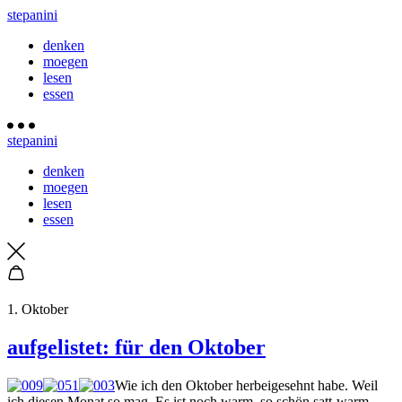
stepanini
denken
moegen
lesen
essen
stepanini
denken
moegen
lesen
essen
1. Oktober
aufgelistet: für den Oktober
Wie ich den Oktober herbeigesehnt habe. Weil
ich diesen Monat so mag. Es ist noch warm, so schön satt-warm,