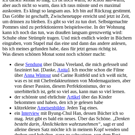
aber auch nicht so warm, dass ich raus müsste und es maximal
auskosten. Es klingt so langsam aus. Ich bin auf Rückzug gestimmt.
Das Größte ist geschafft, Zwischenetappe erreicht und jetzt ist Zeit,
um drinnen zu bleiben. Es gibt so viel zu tun dort. Selbstgemachte
Pommes sind zu perfektionieren beispielsweise. In der Wohnung
kann ich noch das tun, was draußen langsam grenzwertig wird:
Schuhe ohne Strümpfe tragen. Und mich endlich wieder in Büchern
eingraben, vom Stapel mal das eine und dann das andere anlesen,
bis ich meines gefunden habe, dass für jetzt genau richtig ist.
Was diesen schönen Monat sonst noch schöner macht:
diese
Sendung
über Diana Vreeland, die mich gefesselt und
fasziniert hat. [Danke,
Anita
]. Ich mochte schon die Filme
über
Anna Wintour
und Carine Roitfeld und ich weiß nicht,
was es ist mit Chefredakteurinnen von Modemagazinen, aber
von dieser Passion, diesem Perfektionismus, der so
unerbitterlich ist, geht so viel aus, kann man so viel lernen.
der schönste und ehrlichste
Artikel
über das Kinder
bekommen und haben, den ich je gelesen habe
klitzekleine
Ameisenbilder
. Jeden Tag eines.
ein
Interview
mit Byung-Chul Han, dessen Bücher ich so
mag. Jetzt gibt es bald ein neues. Über das Schöne. „
Denken
besteht darin, Ähnlichkeiten wahrzunehmen“
, sagt er und
alleine diesen Satz möchte ich in meinem Kopf wenden und
drehen und behalten, ganz zu schweigen, von dem Rest.