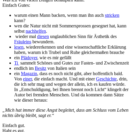
Einfach Gutes:
warum einen Mann backen, wenn man ihn auch
stricken
kann?
wen die Natur nicht mit Sommersprossen gesegnet hat, kann
selbst
nachhelfen
.
wieder mal
diesen
unglaublichen Sinn für Ästhetik des
Fräuleins
bewundern.
lesen
, wiedererkennen und eine wissenschaftliche Erklärung
haben, warum ich Trubel und Ruhe gleichermaßen brauche
ein
Plädoyer
, wie es mir gefällt
Ti
sammelt Schönes und Gutes zur Fasten- und Zwischenzeit
endlich im
Besitz
von Italien sein
ein
Magazin
, dass es noch nicht gibt, aber hoffentlich bald.
Von
einer
, die einfach macht. Und mit einer
Geschichte
, drin,
die ich sehr mag und wegen der allein, ich es kaufen würde.
In „Entschuldigung, bei Ihnen brennt noch Licht“ klingelt der
Autor bei fremden Menschen. Und da kommen dann Sätze
wie dieser heraus:
„Mich hat immer diese Angst begleitet, dass am Schluss vom Leben
nichts übrig bleibt, sagt er.“
Einfach gut.
Habt es gut.