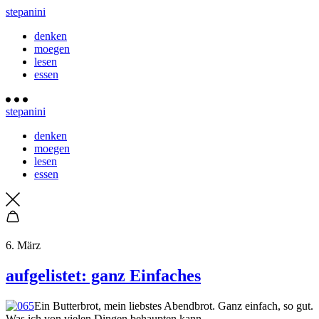
stepanini
denken
moegen
lesen
essen
stepanini
denken
moegen
lesen
essen
6. März
aufgelistet: ganz Einfaches
Ein Butterbrot, mein liebstes Abendbrot. Ganz einfach, so gut.
Was ich von vielen Dingen behaupten kann.