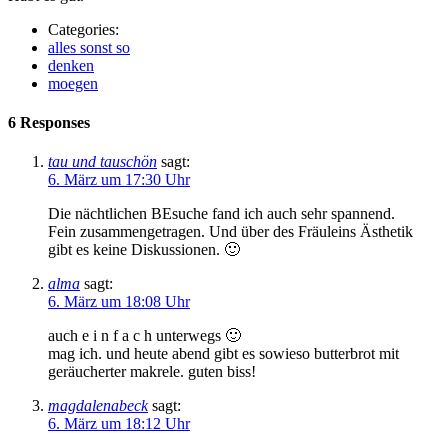
Categories:
alles sonst so
denken
moegen
6 Responses
tau und tauschön
sagt:
6. März um 17:30 Uhr
Die nächtlichen BEsuche fand ich auch sehr spannend.
Fein zusammengetragen. Und über des Fräuleins Ästhetik
gibt es keine Diskussionen. 🙂
alma
sagt:
6. März um 18:08 Uhr
auch e i n f a c h unterwegs 🙂
mag ich. und heute abend gibt es sowieso butterbrot mit
geräucherter makrele. guten biss!
magdalenabeck
sagt:
6. März um 18:12 Uhr