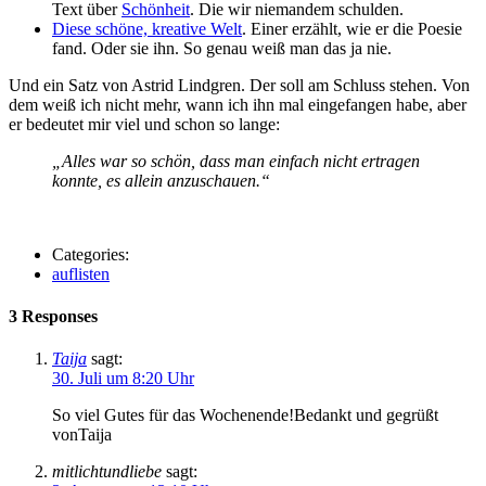
Text über
Schönheit
. Die wir niemandem schulden.
Diese schöne, kreative Welt
. Einer erzählt, wie er die Poesie
fand. Oder sie ihn. So genau weiß man das ja nie.
Und ein Satz von Astrid Lindgren. Der soll am Schluss stehen. Von
dem weiß ich nicht mehr, wann ich ihn mal eingefangen habe, aber
er bedeutet mir viel und schon so lange:
„Alles war so schön, dass man einfach nicht ertragen
konnte, es allein anzuschauen.“
Categories:
auflisten
3 Responses
Taija
sagt:
30. Juli um 8:20 Uhr
So viel Gutes für das Wochenende!Bedankt und gegrüßt
vonTaija
mitlichtundliebe
sagt: