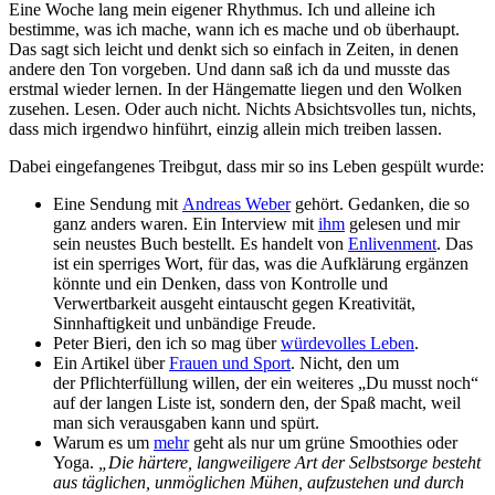
Eine Woche lang mein eigener Rhythmus. Ich und alleine ich
bestimme, was ich mache, wann ich es mache und ob überhaupt.
Das sagt sich leicht und denkt sich so einfach in Zeiten, in denen
andere den Ton vorgeben. Und dann saß ich da und musste das
erstmal wieder lernen. In der Hängematte liegen und den Wolken
zusehen. Lesen. Oder auch nicht. Nichts Absichtsvolles tun, nichts,
dass mich irgendwo hinführt, einzig allein mich treiben lassen.
Dabei eingefangenes Treibgut, dass mir so ins Leben gespült wurde:
Eine Sendung mit
Andreas Weber
gehört. Gedanken, die so
ganz anders waren. Ein Interview mit
ihm
gelesen und mir
sein neustes Buch bestellt. Es handelt von
Enlivenment
. Das
ist ein sperriges Wort, für das, was die Aufklärung ergänzen
könnte und ein Denken, dass von Kontrolle und
Verwertbarkeit ausgeht eintauscht gegen Kreativität,
Sinnhaftigkeit und unbändige Freude.
Peter Bieri, den ich so mag über
würdevolles Leben
.
Ein Artikel über
Frauen und Sport
. Nicht, den um
der Pflichterfüllung willen, der ein weiteres „Du musst noch“
auf der langen Liste ist, sondern den, der Spaß macht, weil
man sich verausgaben kann und spürt.
Warum es um
mehr
geht als nur um grüne Smoothies oder
Yoga.
„Die härtere, langweiligere Art der Selbstsorge besteht
aus täglichen, unmöglichen Mühen, aufzustehen und durch