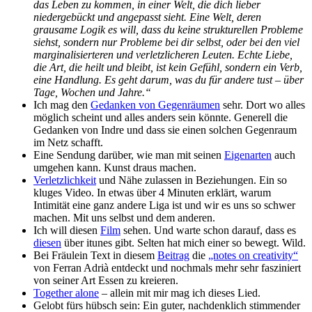
das Leben zu kommen, in einer Welt, die dich lieber
niedergebückt und angepasst sieht. Eine Welt, deren
grausame Logik es will, dass du keine strukturellen Probleme
siehst, sondern nur Probleme bei dir selbst, oder bei den viel
marginalisierteren und verletzlicheren Leuten. Echte Liebe,
die Art, die heilt und bleibt, ist kein Gefühl, sondern ein Verb,
eine Handlung. Es geht darum, was du für andere tust – über
Tage, Wochen und Jahre.“
Ich mag den
Gedanken von Gegenräumen
sehr. Dort wo alles
möglich scheint und alles anders sein könnte. Generell die
Gedanken von Indre und dass sie einen solchen Gegenraum
im Netz schafft.
Eine Sendung darüber, wie man mit seinen
Eigenarten
auch
umgehen kann. Kunst draus machen.
Verletzlichkeit
und Nähe zulassen in Beziehungen. Ein so
kluges Video. In etwas über 4 Minuten erklärt, warum
Intimität eine ganz andere Liga ist und wir es uns so schwer
machen. Mit uns selbst und dem anderen.
Ich will diesen
Film
sehen. Und warte schon darauf, dass es
diesen
über itunes gibt. Selten hat mich einer so bewegt. Wild.
Bei Fräulein Text in diesem
Beitrag
die
„notes on creativity“
von Ferran Adrià entdeckt und nochmals mehr sehr fasziniert
von seiner Art Essen zu kreieren.
Together alone
– allein mit mir mag ich dieses Lied.
Gelobt fürs hübsch sein: Ein guter, nachdenklich stimmender