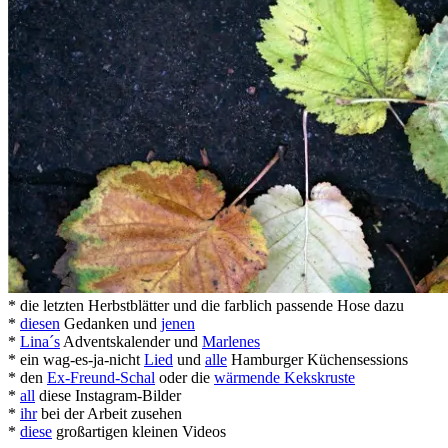
* die letzten Herbstblätter und die farblich passende Hose dazu
*
diesen
Gedanken und
jenen
*
Lina´s
Adventskalender und
Marlenes
* ein wag-es-ja-nicht
Lied
und
alle
Hamburger Küchensessions
* den
Ex-Freund-Schal
oder die
wärmende Kekskruste
*
all
diese Instagram-Bilder
*
ihr
bei der Arbeit zusehen
*
diese
großartigen kleinen Videos