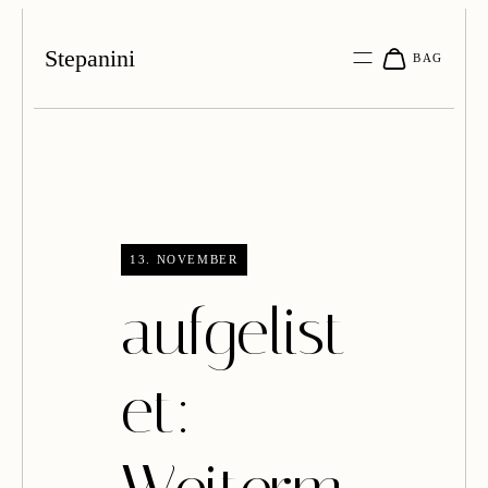
Stepanini
13. NOVEMBER
aufgelist
et: