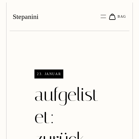
Stepanini
23. JANUAR
aufgelist
et: