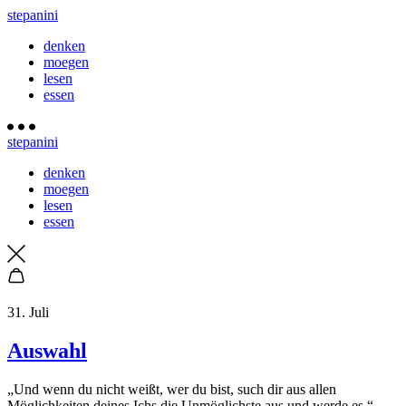
stepanini
denken
moegen
lesen
essen
stepanini
denken
moegen
lesen
essen
31. Juli
Auswahl
„Und wenn du nicht weißt, wer du bist, such dir aus allen
Möglichkeiten deines Ichs die Unmöglichste aus und werde es.“