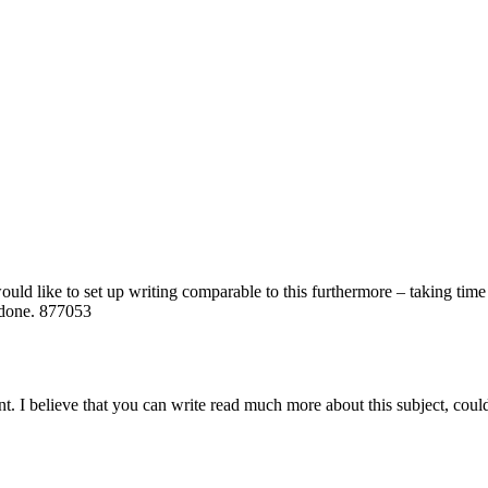
ld like to set up writing comparable to this furthermore – taking time a
o done. 877053
I believe that you can write read much more about this subject, could n