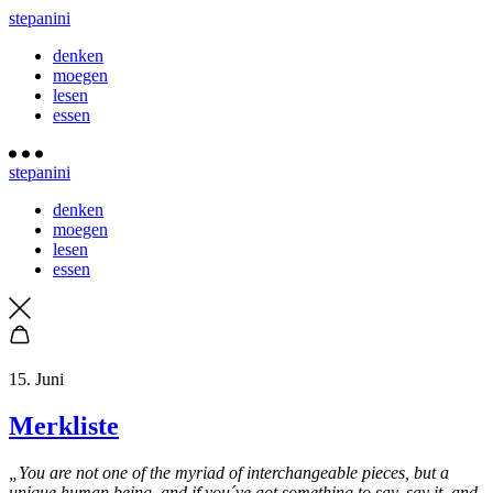
stepanini
denken
moegen
lesen
essen
stepanini
denken
moegen
lesen
essen
15. Juni
Merkliste
„You are not one of the myriad of interchangeable pieces, but a
unique human being, and if you´ve got something to say, say it, and