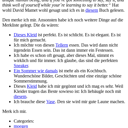
think well of yourself while your´re learning to say it better.“
Hat
wohl David Mamet wohl gesagt und ich es in
diesem
Buch gelesen.
Den merke ich mir. Ansonsten habe ich noch weitere Dinge auf die
Merkliste gelegt. Die da wären:
Dieses Kleid
ist perfekt. Es ist schlicht. Es ist elegant. Es ist
für mich gemacht.
Ich möchte von diesen
Tellern
essen. Das wird dann nicht
irgendein Essen sein. Das ist dann immer ein Festessen.
Ich habe es schon oft gesagt, aber dieses Mal, stimmt es
wirklich und für immer. Ich glaube, das sind die perfekten
Sneaker
.
Ein Sommer wie damals
ist mehr als ein Kochbuch.
Wunderschöne Bilder, Geschichten und eine einzige schöne
Sommerstimmung.
Dieses
Kleid
habe ich mir gegönnt und ich mag es sehr. Weil
Kleider tragen das Beste sowieso ist: Ich liebäugle noch mit
diesem
.
Ich brauche diese
Vase
. Den sie wird mir gute Laune machen.
Merk ich mir.
Categories:
moegen