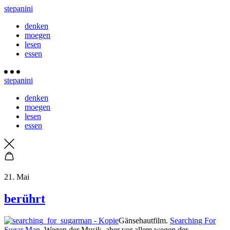
stepanini
denken
moegen
lesen
essen
stepanini
denken
moegen
lesen
essen
21. Mai
berührt
Gänsehautfilm.
Searching For
Sugar Man
. Wegen der Musik, aber vor allem wegen der