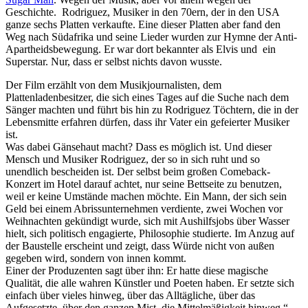
Geschichte. Rodriguez, Musiker in den 70ern, der in den USA
ganze sechs Platten verkaufte. Eine dieser Platten aber fand den
Weg nach Südafrika und seine Lieder wurden zur Hymne der Anti-
Apartheidsbewegung. Er war dort bekannter als Elvis und ein
Superstar. Nur, dass er selbst nichts davon wusste.
Der Film erzählt von dem Musikjournalisten, dem
Plattenladenbesitzer, die sich eines Tages auf die Suche nach dem
Sänger machten und führt bis hin zu Rodriguez Töchtern, die in der
Lebensmitte erfahren dürfen, dass ihr Vater ein gefeierter Musiker
ist.
Was dabei Gänsehaut macht? Dass es möglich ist. Und dieser
Mensch und Musiker Rodriguez, der so in sich ruht und so
unendlich bescheiden ist. Der selbst beim großen Comeback-
Konzert im Hotel darauf achtet, nur seine Bettseite zu benutzen,
weil er keine Umstände machen möchte. Ein Mann, der sich sein
Geld bei einem Abrissunternehmen verdiente, zwei Wochen vor
Weihnachten gekündigt wurde, sich mit Aushilfsjobs über Wasser
hielt, sich politisch engagierte, Philosophie studierte. Im Anzug auf
der Baustelle erscheint und zeigt, dass Würde nicht von außen
gegeben wird, sondern von innen kommt.
Einer der Produzenten sagt über ihn: Er hatte diese magische
Qualität, die alle wahren Künstler und Poeten haben. Er setzte sich
einfach über vieles hinweg, über das Alltägliche, über das
Aufgesetzte, über den ganzen Mist, die Mittelmäßigkeit hinweg.“