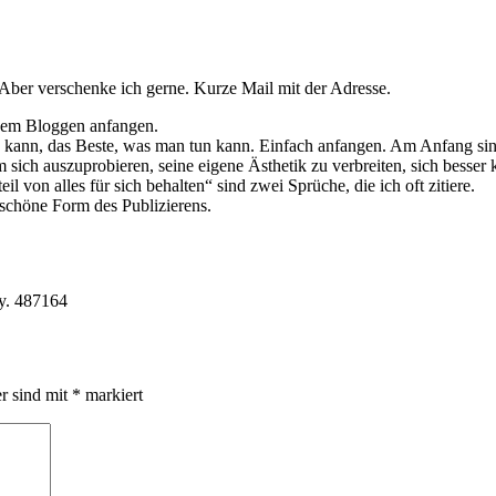
. Aber verschenke ich gerne. Kurze Mail mit der Adresse.
t dem Bloggen anfangen.
n kann, das Beste, was man tun kann. Einfach anfangen. Am Anfang si
um sich auszuprobieren, seine eigene Ästhetik zu verbreiten, sich bess
 von alles für sich behalten“ sind zwei Sprüche, die ich oft zitiere.
schöne Form des Publizierens.
py. 487164
er sind mit
*
markiert