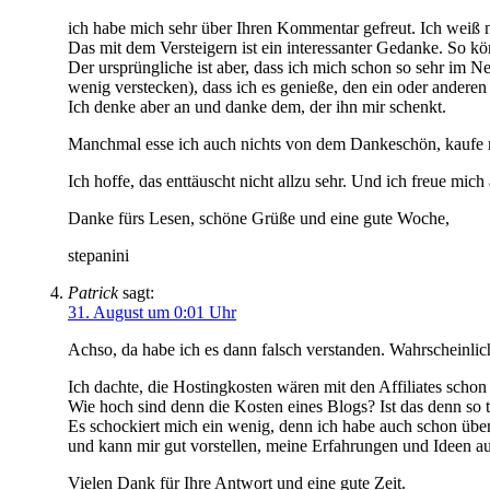
ich habe mich sehr über Ihren Kommentar gefreut. Ich weiß nic
Das mit dem Versteigern ist ein interessanter Gedanke. So kö
Der ursprüngliche ist aber, dass ich mich schon so sehr im Ne
wenig verstecken), dass ich es genieße, den ein oder ander
Ich denke aber an und danke dem, der ihn mir schenkt.
Manchmal esse ich auch nichts von dem Dankeschön, kaufe m
Ich hoffe, das enttäuscht nicht allzu sehr. Und ich freue m
Danke fürs Lesen, schöne Grüße und eine gute Woche,
stepanini
Patrick
sagt:
31. August um 0:01 Uhr
Achso, da habe ich es dann falsch verstanden. Wahrscheinlic
Ich dachte, die Hostingkosten wären mit den Affiliates schon
Wie hoch sind denn die Kosten eines Blogs? Ist das denn so 
Es schockiert mich ein wenig, denn ich habe auch schon über 
und kann mir gut vorstellen, meine Erfahrungen und Ideen a
Vielen Dank für Ihre Antwort und eine gute Zeit.