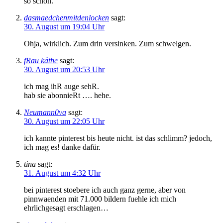
so schön.
dasmaedchenmitdenlocken
sagt:
30. August um 19:04 Uhr
Ohja, wirklich. Zum drin versinken. Zum schwelgen.
fRau käthe
sagt:
30. August um 20:53 Uhr
ich mag ihR auge sehR.
hab sie abonnieRt …. hehe.
Neumann0va
sagt:
30. August um 22:05 Uhr
ich kannte pinterest bis heute nicht. ist das schlimm? jedoch,
ich mag es! danke dafür.
tina
sagt:
31. August um 4:32 Uhr
bei pinterest stoebere ich auch ganz gerne, aber von
pinnwaenden mit 71.000 bildern fuehle ich mich
ehrlichgesagt erschlagen…