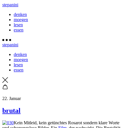
stepanini
denken
moegen
lesen
essen
stepanini
denken
moegen
lesen
essen
22. Januar
brutal
Kein Mitleid, kein getünchtes Rosarot sondern klare Worte
und schonungslose Bilder. Ein
Film
, der nachwirkt. Die Brutalität