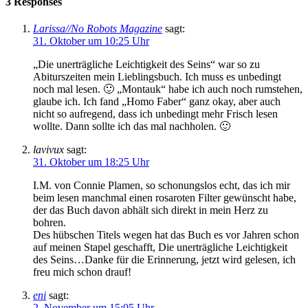
3 Responses
Larissa//No Robots Magazine
sagt:
31. Oktober um 10:25 Uhr
„Die unerträgliche Leichtigkeit des Seins“ war so zu
Abiturszeiten mein Lieblingsbuch. Ich muss es unbedingt
noch mal lesen. 🙂 „Montauk“ habe ich auch noch rumstehen,
glaube ich. Ich fand „Homo Faber“ ganz okay, aber auch
nicht so aufregend, dass ich unbedingt mehr Frisch lesen
wollte. Dann sollte ich das mal nachholen. 🙂
lavivux
sagt:
31. Oktober um 18:25 Uhr
I.M. von Connie Plamen, so schonungslos echt, das ich mir
beim lesen manchmal einen rosaroten Filter gewünscht habe,
der das Buch davon abhält sich direkt in mein Herz zu
bohren.
Des hübschen Titels wegen hat das Buch es vor Jahren schon
auf meinen Stapel geschafft, Die unerträgliche Leichtigkeit
des Seins…Danke für die Erinnerung, jetzt wird gelesen, ich
freu mich schon drauf!
eni
sagt:
2. November um 15:05 Uhr