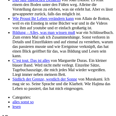
einem den Boden unter den Füßen weg. Alleine die
Vorstellung davon zu erleben, was sie erlebt hat. Aber es lässt
gewappneter zurück, falls das möglich ist.
Wie Proust Ihr Leben verändern kann
von Allain de Botton,
weil es ein Einstieg in seine Bücher war und in die Videos
von ihm auf youtube und er einfach großartig ist.
Bildung – Alles, was man wissen muß
war ein Schlüsselbuch.
Zum ersten Mal sah ich Zusammenhänge. Sonst verloren in
Details und Einzelfakten und auf einmal zu verstehen, warum
das passieren musste und wie Ereignisse verknüpft, das hat
einen Blick geöffnet für das, was Bildung und Lesen sein
kann.
C’est tout. Das ist alles
von Marguerite Duras. Ein kleiner
blauer Band. Wird nicht mehr verlegt. Einzelne Sätze,
Tagebuchauszüge, die mich jedes Mal wieder wegreißen.
Liegt immer neben meinem Bett.
Südlich der Grenze, westlich der Sonne
von Murakami. Ich
mag sie so. Seine Sprache und die Klarheit. Wie Hajima das
Leben so passiert, das hat mich eingesogen.
Categories:
alles sonst so
lesen