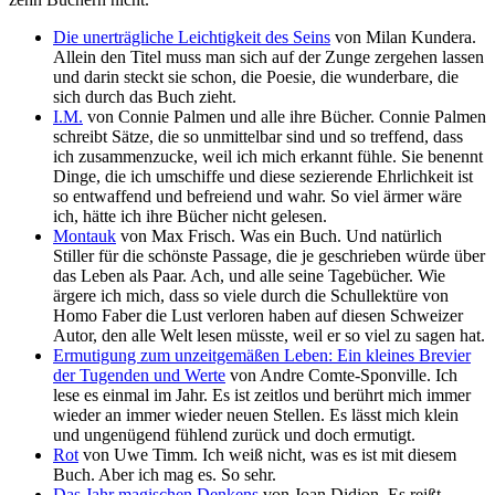
Die unerträgliche Leichtigkeit des Seins
von Milan Kundera.
Allein den Titel muss man sich auf der Zunge zergehen lassen
und darin steckt sie schon, die Poesie, die wunderbare, die
sich durch das Buch zieht.
I.M.
von Connie Palmen und alle ihre Bücher. Connie Palmen
schreibt Sätze, die so unmittelbar sind und so treffend, dass
ich zusammenzucke, weil ich mich erkannt fühle. Sie benennt
Dinge, die ich umschiffe und diese sezierende Ehrlichkeit ist
so entwaffend und befreiend und wahr. So viel ärmer wäre
ich, hätte ich ihre Bücher nicht gelesen.
Montauk
von Max Frisch. Was ein Buch. Und natürlich
Stiller für die schönste Passage, die je geschrieben würde über
das Leben als Paar. Ach, und alle seine Tagebücher. Wie
ärgere ich mich, dass so viele durch die Schullektüre von
Homo Faber die Lust verloren haben auf diesen Schweizer
Autor, den alle Welt lesen müsste, weil er so viel zu sagen hat.
Ermutigung zum unzeitgemäßen Leben: Ein kleines Brevier
der Tugenden und Werte
von Andre Comte-Sponville. Ich
lese es einmal im Jahr. Es ist zeitlos und berührt mich immer
wieder an immer wieder neuen Stellen. Es lässt mich klein
und ungenügend fühlend zurück und doch ermutigt.
Rot
von Uwe Timm. Ich weiß nicht, was es ist mit diesem
Buch. Aber ich mag es. So sehr.
Das Jahr magischen Denkens
von Joan Didion. Es reißt