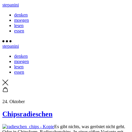
stepanini
denken
moegen
lesen
essen
stepanini
denken
moegen
lesen
essen
24. Oktober
Chipsradieschen
Es gibt nichts, was geröstet nicht geht.
Oder in Chipsform. Radieschenchips. In einer süßen Variante mit