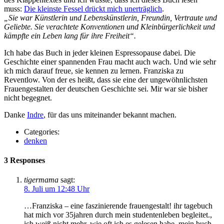
muss:
Die kleinste Fessel drückt mich unerträglich
.
„Sie war Künstlerin und Lebenskünstlerin, Freundin, Vertraute und
Geliebte. Sie verachtete Konventionen und Kleinbürgerlichkeit und
kämpfte ein Leben lang für ihre Freiheit“.
Ich habe das Buch in jeder kleinen Espressopause dabei. Die
Geschichte einer spannenden Frau macht auch wach. Und wie sehr
ich mich darauf freue, sie kennen zu lernen. Franziska zu
Reventlow. Von der es heißt, dass sie eine der ungewöhnlichsten
Frauengestalten der deutschen Geschichte sei. Mir war sie bisher
nicht begegnet.
Danke
Indre
, für das uns miteinander bekannt machen.
Categories:
denken
3 Responses
tigermama
sagt:
8. Juli um 12:48 Uhr
…Franziska – eine faszinierende frauengestalt! ihr tagebuch
hat mich vor 35jahren durch mein studentenleben begleitet.,
ich weiß nicht mehr, wie oft ich es gelesen habe. mein buch