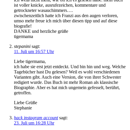
ist voller knicke, ausrufezeichen, kommentare und
getrockneter wasauchimmers….
zwischenzeitlich hatte ich Franzi aus den augen verloren,
umso mehr freue ich mich über diesen tipp und auf diese
biografie!
DANKE und herzliche grüße
tigermama
stepanini
sagt:
11. Juli um 16:57 Uhr
Liebe tigermama,
ich habe sie erst jetzt entdeckt. Und bin hin und weg. Welche
Tagebücher hast Du gelesen? Weil es wohl verschiedenen
Varianten gibt. Auch eine Version, die von ihrer Schwester
redigiert wurde. Das Buch ist mehr Roman als klassische
Biographie. Aber es hat mich ungemein gefesselt, berührt,
getroffen.
Liebe Grüße
Stephanie
hack instagram account
sagt:
23. Juli um 16:28 Uhr