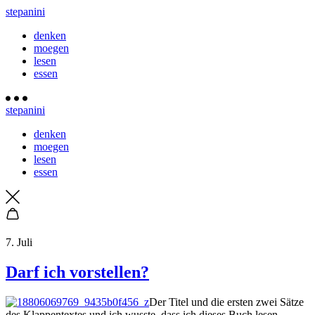
stepanini
denken
moegen
lesen
essen
stepanini
denken
moegen
lesen
essen
7. Juli
Darf ich vorstellen?
Der Titel und die ersten zwei Sätze
des Klappentextes und ich wusste, dass ich dieses Buch lesen