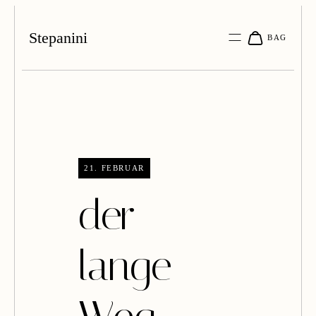
Stepanini
21. FEBRUAR
der
lange