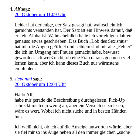
Alf
sagt:
26. Oktober um 11:09 Uhr
Leider hat derjenige, der Satz gesagt hat, wahrscheinlich
garnichts verstanden hat. Der Satz ist ein Hinweis darauf, daß
er kein Alpha ist. Wahrscheinlich hätte ich vor einigen Jahren
genauso etwas geschrieben. Das Buch „Lob des Sexismus“
hat mir die Augen geöffnet und seitdem sind mir alle „Fehler“,
die ich im Umgang mit Frauen gemacht habe, bewusst
geworden. Ich weiß nicht, ob eine Frau daraus genau so viel
lernen kann, aber ich kann dieses Buch nur wärmstens
empfehlen.
stepanini
sagt:
26. Oktober um 12:04 Uhr
Hallo Alf,
habe mir gerade die Beschreibung durchgelesen. Pick-Up
schreckt mich ein wenig ab, aber ein Versuch es zu lesen,
wäre es wert. Wobei ich nicht suche und in besten Händen
bin.
Ich weiß nicht, ob ich auf die Anzeige antworten würde, aber
sie fiel mir so ins Auge neben all den immer gleichen „suche