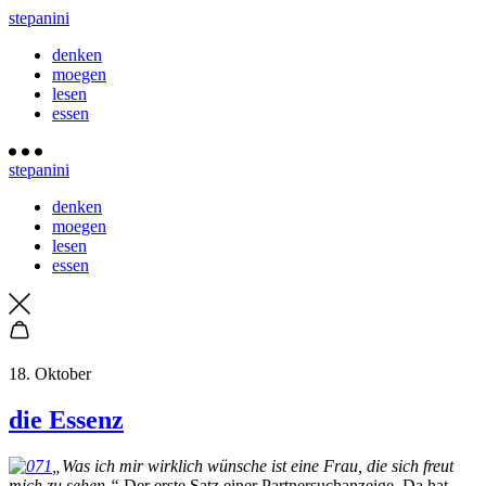
stepanini
denken
moegen
lesen
essen
stepanini
denken
moegen
lesen
essen
18. Oktober
die Essenz
„Was ich mir wirklich wünsche ist eine Frau, die sich freut
mich zu sehen.“
Der erste Satz einer Partnersuchanzeige. Da hat