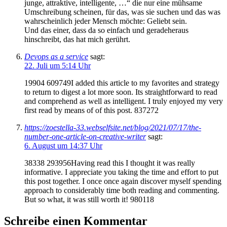
junge, attraktive, intelligente, …“ die nur eine mühsame
Umschreibung scheinen, für das, was sie suchen und das was
wahrscheinlich jeder Mensch möchte: Geliebt sein.
Und das einer, dass da so einfach und geradeheraus
hinschreibt, das hat mich gerührt.
Devops as a service
sagt:
22. Juli um 5:14 Uhr
19904 609749I added this article to my favorites and strategy
to return to digest a lot more soon. Its straightforward to read
and comprehend as well as intelligent. I truly enjoyed my very
first read by means of of this post. 837272
https://zoestella-33.webselfsite.net/blog/2021/07/17/the-
number-one-article-on-creative-writer
sagt:
6. August um 14:37 Uhr
38338 293956Having read this I thought it was really
informative. I appreciate you taking the time and effort to put
this post together. I once once again discover myself spending
approach to considerably time both reading and commenting.
But so what, it was still worth it! 980118
Schreibe einen Kommentar