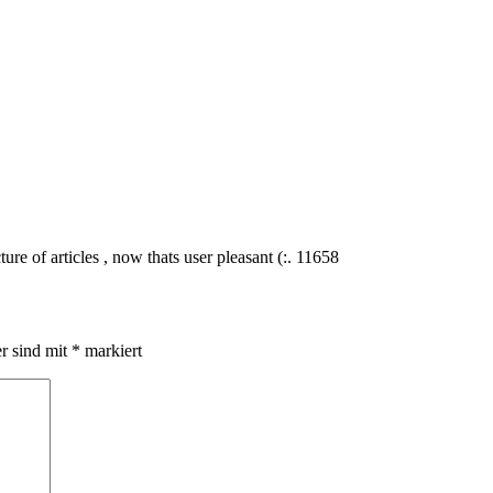
re of articles , now thats user pleasant (:. 11658
er sind mit
*
markiert