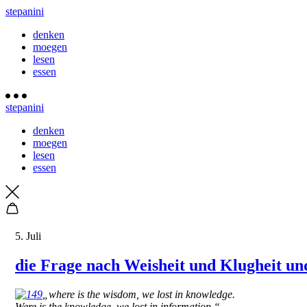
stepanini
denken
moegen
lesen
essen
stepanini
denken
moegen
lesen
essen
5. Juli
die Frage nach Weisheit und Klugheit un
„where is the wisdom, we lost in knowledge.
Were is the knowledge, we lost in information.“