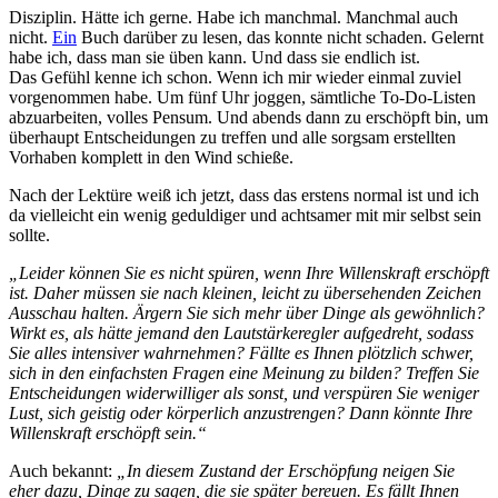
Disziplin. Hätte ich gerne. Habe ich manchmal. Manchmal auch
nicht.
Ein
Buch darüber zu lesen, das konnte nicht schaden. Gelernt
habe ich, dass man sie üben kann. Und dass sie endlich ist.
Das Gefühl kenne ich schon. Wenn ich mir wieder einmal zuviel
vorgenommen habe. Um fünf Uhr joggen, sämtliche To-Do-Listen
abzuarbeiten, volles Pensum. Und abends dann zu erschöpft bin, um
überhaupt Entscheidungen zu treffen und alle sorgsam erstellten
Vorhaben komplett in den Wind schieße.
Nach der Lektüre weiß ich jetzt, dass das erstens normal ist und ich
da vielleicht ein wenig geduldiger und achtsamer mit mir selbst sein
sollte.
„Leider können Sie es nicht spüren, wenn Ihre Willenskraft erschöpft
ist. Daher müssen sie nach kleinen, leicht zu übersehenden Zeichen
Ausschau halten. Ärgern Sie sich mehr über Dinge als gewöhnlich?
Wirkt es, als hätte jemand den Lautstärkeregler aufgedreht, sodass
Sie alles intensiver wahrnehmen? Fällte es Ihnen plötzlich schwer,
sich in den einfachsten Fragen eine Meinung zu bilden? Treffen Sie
Entscheidungen widerwilliger als sonst, und verspüren Sie weniger
Lust, sich geistig oder körperlich anzustrengen? Dann könnte Ihre
Willenskraft erschöpft sein.“
Auch bekannt:
„In diesem Zustand der Erschöpfung neigen Sie
eher dazu, Dinge zu sagen, die sie später bereuen. Es fällt Ihnen