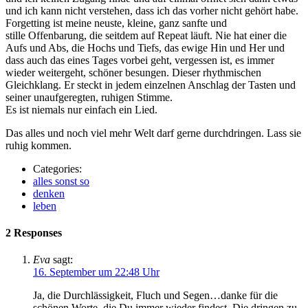
und ich kann nicht verstehen, dass ich das vorher nicht gehört habe.
Forgetting ist meine neuste, kleine, ganz sanfte und
stille Offenbarung, die seitdem auf Repeat läuft. Nie hat einer die
Aufs und Abs, die Hochs und Tiefs, das ewige Hin und Her und
dass auch das eines Tages vorbei geht, vergessen ist, es immer
wieder weitergeht, schöner besungen. Dieser rhythmischen
Gleichklang. Er steckt in jedem einzelnen Anschlag der Tasten und
seiner unaufgeregten, ruhigen Stimme.
Es ist niemals nur einfach ein Lied.
Das alles und noch viel mehr Welt darf gerne durchdringen. Lass sie
ruhig kommen.
Categories:
alles sonst so
denken
leben
2 Responses
Eva
sagt:
16. September um 22:48 Uhr
Ja, die Durchlässigkeit, Fluch und Segen…danke für die
schönen Worte, die Du immer wieder findest. Die dringen zu