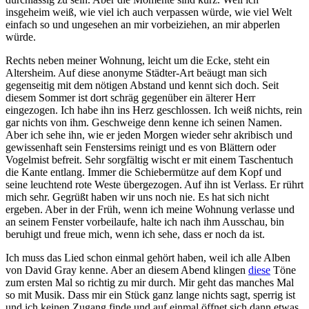
insgeheim weiß, wie viel ich auch verpassen würde, wie viel Welt
einfach so und ungesehen an mir vorbeiziehen, an mir abperlen
würde.
Rechts neben meiner Wohnung, leicht um die Ecke, steht ein
Altersheim. Auf diese anonyme Städter-Art beäugt man sich
gegenseitig mit dem nötigen Abstand und kennt sich doch. Seit
diesem Sommer ist dort schräg gegenüber ein älterer Herr
eingezogen. Ich habe ihn ins Herz geschlossen. Ich weiß nichts, rein
gar nichts von ihm. Geschweige denn kenne ich seinen Namen.
Aber ich sehe ihn, wie er jeden Morgen wieder sehr akribisch und
gewissenhaft sein Fenstersims reinigt und es von Blättern oder
Vogelmist befreit. Sehr sorgfältig wischt er mit einem Taschentuch
die Kante entlang. Immer die Schiebermütze auf dem Kopf und
seine leuchtend rote Weste übergezogen. Auf ihn ist Verlass. Er rührt
mich sehr. Gegrüßt haben wir uns noch nie. Es hat sich nicht
ergeben. Aber in der Früh, wenn ich meine Wohnung verlasse und
an seinem Fenster vorbeilaufe, halte ich nach ihm Ausschau, bin
beruhigt und freue mich, wenn ich sehe, dass er noch da ist.
Ich muss das Lied schon einmal gehört haben, weil ich alle Alben
von David Gray kenne. Aber an diesem Abend klingen
diese
Töne
zum ersten Mal so richtig zu mir durch. Mir geht das manches Mal
so mit Musik. Dass mir ein Stück ganz lange nichts sagt, sperrig ist
und ich keinen Zugang finde und auf einmal öffnet sich dann etwas