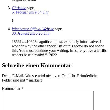
Christine
sagt:
5. Februar um 9:34 Uhr
!
Winchester Official Website
sagt:
30. August um 0:20 Uhr
185614 410623magnificent post, extremely informative. I
wonder why the other specialists of this sector do not notice
this. You must continue your writing. Im sure, youve a terrific
readers base already! 512622
Schreibe einen Kommentar
Deine E-Mail-Adresse wird nicht veröffentlicht.
Erforderliche
Felder sind mit
*
markiert
Kommentar
*