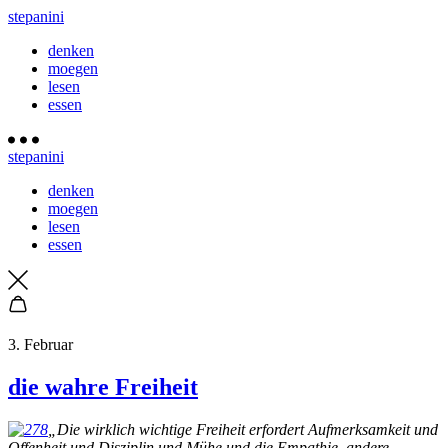
stepanini
denken
moegen
lesen
essen
stepanini
denken
moegen
lesen
essen
3. Februar
die wahre Freiheit
„Die wirklich wichtige Freiheit erfordert Aufmerksamkeit und
Offenheit und Disziplin und Mühe und die Empathie, andere