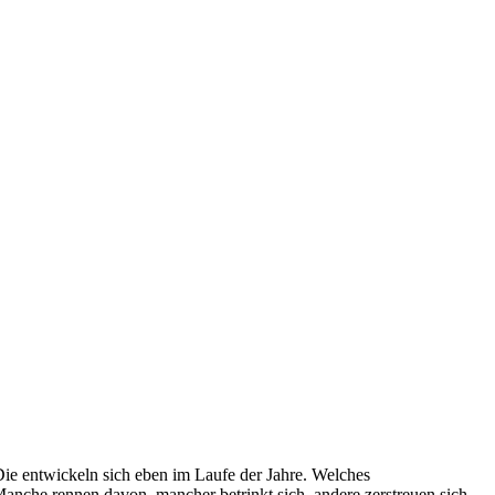
e entwickeln sich eben im Laufe der Jahre. Welches
nche rennen davon, mancher betrinkt sich, andere zerstreuen sich