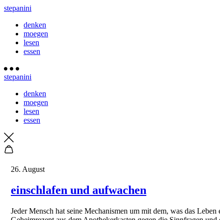
stepanini
denken
moegen
lesen
essen
stepanini
denken
moegen
lesen
essen
26. August
einschlafen und aufwachen
J
eder Mensch hat seine Mechanismen um mit dem, was das Leben ei
Geheimrezept aus dem Apothekerkasten gegen die Sinnfragen und de