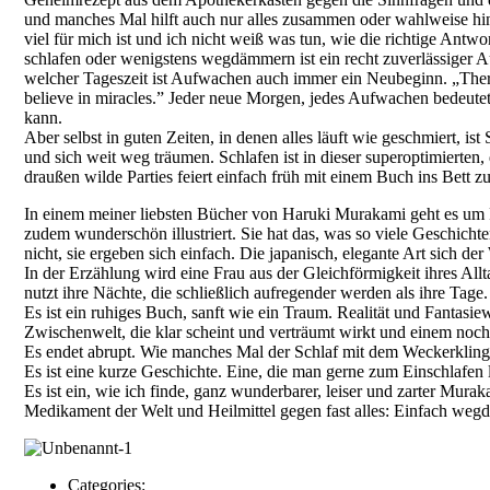
und manches Mal hilft auch nur alles zusammen oder wahlweise hint
viel für mich ist und ich nicht weiß was tun, wie die richtige Antwo
schlafen oder wenigstens wegdämmern ist ein recht zuverlässiger 
welcher Tageszeit ist Aufwachen auch immer ein Neubeginn. „There 
believe in miracles.”
Jeder neue Morgen, jedes Aufwachen bedeutet 
kann.
Aber selbst in guten Zeiten, in denen alles läuft wie geschmiert, i
und sich weit weg träumen. Schlafen ist in dieser superoptimierten
draußen wilde Parties feiert einfach früh mit einem Buch ins Bett 
In einem meiner liebsten Bücher von Haruki Murakami geht es um Fr
zudem wunderschön illustriert. Sie hat das, was so viele Geschich
nicht, sie ergeben sich einfach. Die japanisch, elegante Art sich der 
In der Erzählung wird eine Frau aus der Gleichförmigkeit ihres Allt
nutzt ihre Nächte, die schließlich aufregender werden als ihre Tag
Es ist ein ruhiges Buch, sanft wie ein Traum. Realität und Fantasi
Zwischenwelt, die klar scheint und verträumt wirkt und einem noch 
Es endet abrupt. Wie manches Mal der Schlaf mit dem Weckerklin
Es ist eine kurze Geschichte. Eine, die man gerne zum Einschlafe
Es ist ein, wie ich finde, ganz wunderbarer, leiser und zarter Mura
Medikament der Welt und Heilmittel gegen fast alles: Einfach we
Categories: