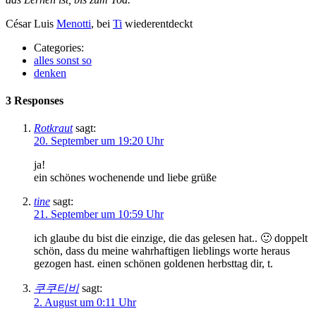
César Luis
Menotti
, bei
Ti
wiederentdeckt
Categories:
alles sonst so
denken
3 Responses
Rotkraut
sagt:
20. September um 19:20 Uhr
ja!
ein schönes wochenende und liebe grüße
tine
sagt:
21. September um 10:59 Uhr
ich glaube du bist die einzige, die das gelesen hat.. 🙂 doppelt
schön, dass du meine wahrhaftigen lieblings worte heraus
gezogen hast. einen schönen goldenen herbsttag dir, t.
쿠쿠티비
sagt:
2. August um 0:11 Uhr