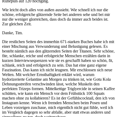
Ruhepuls auf 120 hochging.
Wie leicht doch alles von außen aussieht. Wie schnell ich nur die
schöne, erfolgreiche glitzernde Seite bei anderen sehe und bei mir
nur die weniger glorreichen, dass doch da immer auch beides ist.
Zur gleichen Zeit.
Danke, Tim.
Die restlichen Seiten des immerhin 671-starken Buches habe ich mit
einer Mischung aus Verwunderung und Belustigung gelesen. Es
besteht nämlich aus den glitzernden Seiten der Titanen. Sehr schöne,
fite, schlanke, reiche und erfolgreiche Menschen erzählen darin in
kurzen Interviewsequenzen wie sie es geschafft haben so schön, fit,
schlank, reich und erfolgreich zu sein. Das hat eine ganz eigene
Faszination. Das kann ich nicht leugnen. Mir erschlossen sich neue
Welten. Mit welcher Ernsthaftigkeit erklärt wird, warum
hydorizerierte Gelantine am Morgen zu trinken ist, wie Gotu Kola
Dehnungsstreifen verschwinden lässt, welche Muskeln den
perfekten Trizeps formen. Mittelkettige Triglyercide in seinen Kaffee
schütten, wie kann ein Mensch vor dem Frühstück 100 Squats
machen ohne zu kollabieren? Es ist der Gefühlscocktail, den ich von
Instagram kenne. Wenn ich fremden Menschen beim Posen und
Leben vorzeigen zuschaue, mich eigentlich nicht gut fühle, weil ich
im Vergleich dagegen so sehr abfalle, aber statt etwas anderes und
sinnvolleres zu tun, doch weiterschaue.