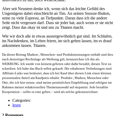
Aber seit Neustem denke ich, wenn sich das leichte Gefühl des
Ungenügens dabei einschleicht an Tim. An seinen Snooze-Button,
seine zu viele Espressi, an Tiefpunkte. Daran dass ich die andere
Seite nicht vergessen darf. Dass sie jeder hat, auch wenn er sie nicht
zeigt. Dass das okay ist und uns zu Titanen macht.
Wie wir doch alle in etwas aussergewöhnlich gut sind. Im Schlafen,
im Nachdenken, im Leben feiern, im sich gehen lassen, im es drauf
ankommen lassen. Titanen.
Da dieser Beitrag Marken-, Menschen- und Produktnennungen enthält und dies
nach derzeitiger Rechtslage als Werbung gilt, kennzeichne ich ihn als
WERBUNG. Ich wurde von keinem gebeten oder dafür bezahlt, diesen Text zu
schreiben. Ich habe das Buch selbst gekauft. Die erhaltenen Verlinkungen sind
Affiliate-Links was bedeutet, dass ich bei Kauf über diesen Link einen kleinen
prozentualen Anteil am Kaufpreis erhalte. Produkt-, Marken, Menschen oder
Orte, die ich hier nenne, sind meine persönlichen Empfehlung und erfolgen im
Rahmen meiner redaktionellen Themenauswahl auf stepanini. Jede bezahlte
Kooperation – sollte es eine geben – wird als solche gekennzeichnet.
Categories:
lesen
2 Responses