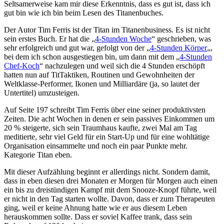
Seltsamerweise kam mir diese Erkenntnis, dass es gut ist, dass ich
gut bin wie ich bin beim Lesen des Titanenbuches.
Der Autor Tim Ferris ist der Titan im Titanenbusiness. Es ist nicht
sein erstes Buch. Er hat die „
4-Stunden Woche
“ geschrieben, was
sehr erfolgreich und gut war, gefolgt von der „
4-Stunden Körper
„,
bei dem ich schon ausgestiegen bin, um dann mit dem „
4-Stunden
Chef-Koch
“ nachzulegen und weil sich die 4 Stunden erschöpft
hatten nun auf TitTaktiken, Routinen und Gewohnheiten der
Weltklasse-Performer, Ikonen und Milliardäre (ja, so lautet der
Untertitel) umzusteigen.
Auf Seite 197 schreibt Tim Ferris über eine seiner produktivsten
Zeiten. Die acht Wochen in denen er sein passives Einkommen um
20 % steigerte, sich sein Traumhaus kaufte, zwei Mal am Tag
meditierte, sehr viel Geld für ein Start-Up und für eine wohltätige
Organisation einsammelte und noch ein paar Punkte mehr.
Kategorie Titan eben.
Mit dieser Aufzählung beginnt er allerdings nicht. Sondern damit,
dass in eben diesen drei Monaten er Morgen für Morgen auch einen
ein bis zu dreistündigen Kampf mit dem Snooze-Knopf führte, weil
er nicht in den Tag starten wollte. Davon, dass er zum Therapeuten
ging, weil er keine Ahnung hatte wie er aus diesem Leben
herauskommen sollte. Dass er soviel Kaffee trank, dass sein