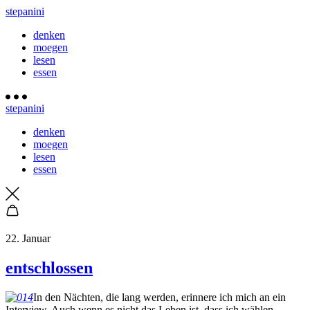
stepanini
denken
moegen
lesen
essen
stepanini
denken
moegen
lesen
essen
22. Januar
entschlossen
In den Nächten, die lang werden, erinnere ich mich an ein
Interview. Auch wenn es nicht das Leben ist, dass ich wählen