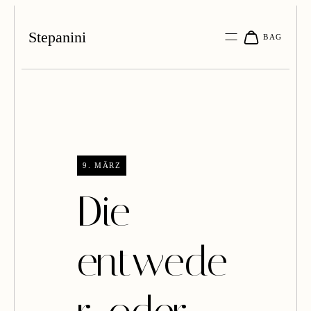
Stepanini
9. MÄRZ
Die
entwede