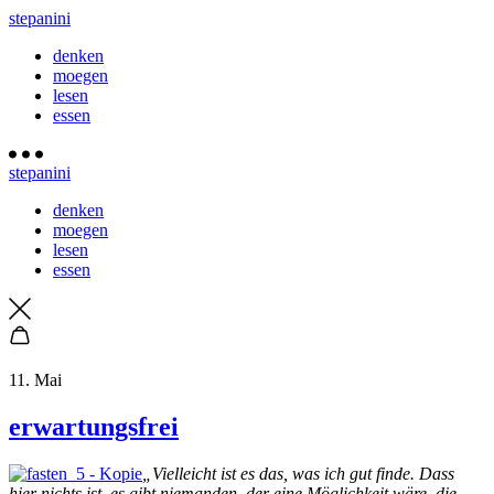
stepanini
denken
moegen
lesen
essen
stepanini
denken
moegen
lesen
essen
11. Mai
erwartungsfrei
„Vielleicht ist es das, was ich gut finde. Dass
hier nichts ist, es gibt niemanden, der eine Möglichkeit wäre, die