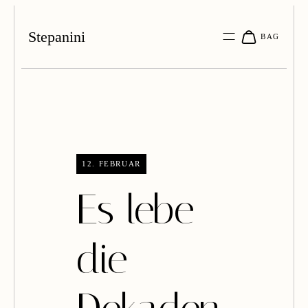
Stepanini
12. FEBRUAR
Es lebe
die