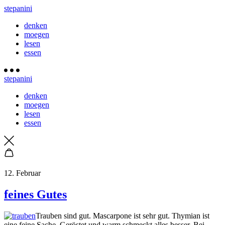
stepanini
denken
moegen
lesen
essen
stepanini
denken
moegen
lesen
essen
12. Februar
feines Gutes
Trauben sind gut. Mascarpone ist sehr gut. Thymian ist
eine feine Sache. Geröstet und warm schmeckt alles besser. Bei