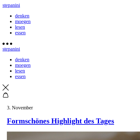
stepanini
denken
moegen
lesen
essen
stepanini
denken
moegen
lesen
essen
3. November
Formschönes Highlight des Tages