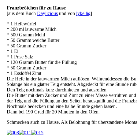
Franzbrötchen für zu Hause
[aus dem Buch
Daylicious
und von
lykellig
]
* 1 Hefewürfel
* 200 ml lauwarme Milch
* 500 Gramm Mehl
* 50 Gramm weiche Butter
* 50 Gramm Zucker
* 1 Ei
* 1 Prise Salz
* 120 Gramm Butter für die Füllung
* 50 Gramm Zucker
* 1 Esslöffel Zimt
Die Hefe in der lauwarmen Milch auflösen. Währenddessen die Butte
Solange bis ein glatter Teig entsteht. Abgedeckt für eine Stunde ruh
Den Teig nochmals kurz durchnketen und ausrollen.
Die Butter mit dem Zucker und Zimt zu einer Masse verrühren und au
der Teig und die Füllung an den Seiten herausquillt und die Fran
Nochmals bedecken und eine halbe Stunde gehen lassen.
Dann bei 190 Grad für 20 Minuten in den Ofen.
Schmecken auch zu Hause. Als Belohnung für überstandene Montage 