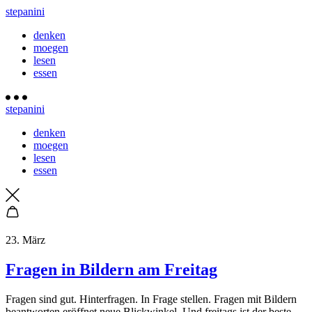
stepanini
denken
moegen
lesen
essen
stepanini
denken
moegen
lesen
essen
23. März
Fragen in Bildern am Freitag
Fragen sind gut. Hinterfragen. In Frage stellen. Fragen mit Bildern
beantworten eröffnet neue Blickwinkel. Und freitags ist der beste