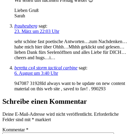
Wir sehen uns nächsten Freitag wieder 😉
Lieben Gruß
Sarah
frauheuberg
sagt:
23. März um 22:03 Uhr
sehr schöne fast poetische Antworten…zum Nachdenken…
habe mich hier über Ohhh…Mhhh geklickt und gelesen…
lieben Dank fürs Seelenöffnen und alles Liebe für DICH…
cheers and hugs…i…
beretta cx4 storm tactical carbine
sagt:
6. August um 3:40 Uhr
947087 31928Id always want to be update on new content
material on this web site , saved to fav! . 990293
Schreibe einen Kommentar
Deine E-Mail-Adresse wird nicht veröffentlicht.
Erforderliche
Felder sind mit
*
markiert
Kommentar
*