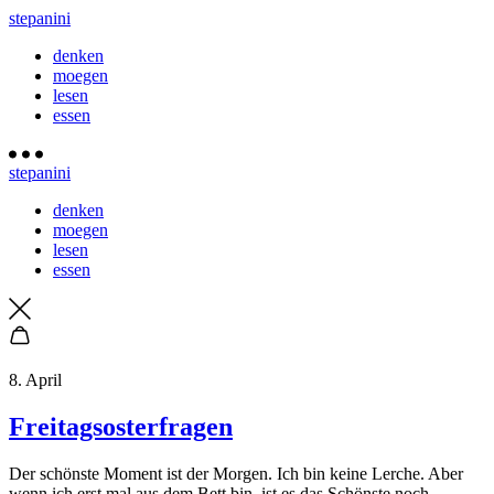
stepanini
denken
moegen
lesen
essen
stepanini
denken
moegen
lesen
essen
8. April
Freitagsosterfragen
Der schönste Moment ist der Morgen. Ich bin keine Lerche. Aber
wenn ich erst mal aus dem Bett bin, ist es das Schönste noch