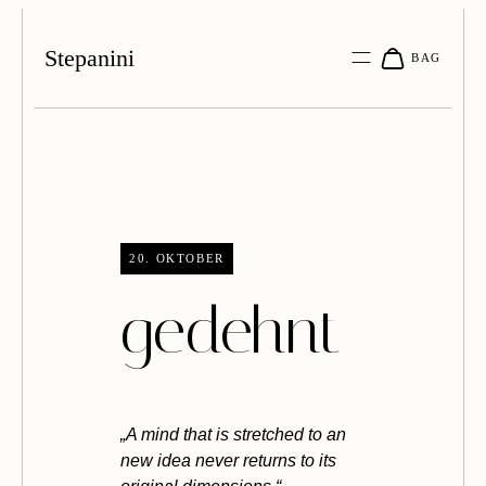
Stepanini
20. OKTOBER
gedehnt
„A mind that is stretched to an
new idea never returns to its