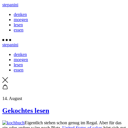
stepanini
denken
moegen
lesen
essen
stepanini
denken
moegen
lesen
essen
14. August
Gekochtes lesen
Eigentlich stehen schon genug im Regal. Aber für das
ein oder andere wäre noch Platz.
United States of cakes
hört sich gut