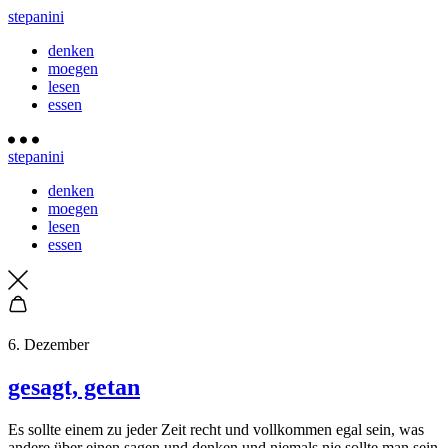
stepanini
denken
moegen
lesen
essen
stepanini
denken
moegen
lesen
essen
6. Dezember
gesagt, getan
E
s sollte einem zu jeder Zeit recht und vollkommen egal sein, was
andere über einen sagen und denken und niemals nie sollte man sein