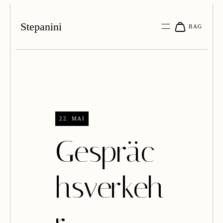
Stepanini
22. MAI
Gespräc
hsverkeh